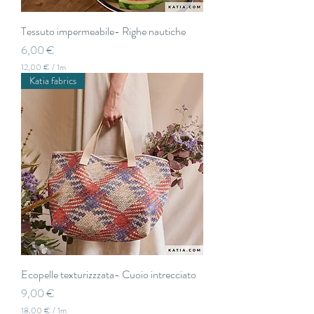
Tessuto impermeabile- Righe nautiche
Prezzo
6,00 €
12,00 €
/
1m
1
Katia fabrics
2
,
0
0
€
p
e
r
1
M
e
t
r
i
Ecopelle texturizzzata- Cuoio intrecciato
Prezzo
9,00 €
18,00 €
/
1m