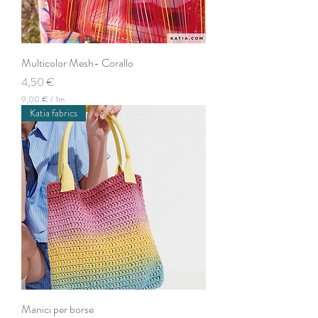
t
r
i
Multicolor Mesh- Corallo
Prezzo
4,50 €
9,00 €
/
1m
9
Katia fabrics
,
0
0
€
p
e
r
1
M
e
t
r
i
Manici per borse