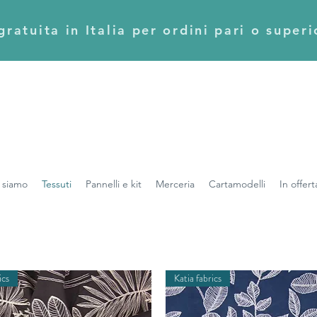
ratuita in Italia per ordini pari o super
 siamo
Tessuti
Pannelli e kit
Merceria
Cartamodelli
In offert
ics
Katia fabrics