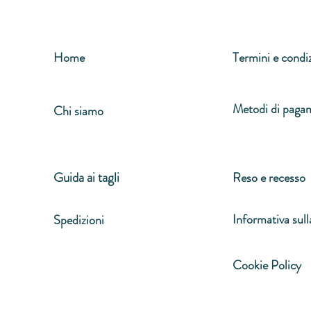
t
t
r
r
i
i
Home
Termini e condi
Metodi di paga
Chi siamo
Guida ai tagli
Reso e recesso
Informativa sull
Spedizioni
Cookie Policy