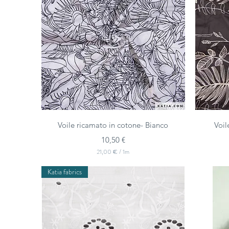
Vista rapida
Voile ricamato in cotone- Bianco
Voil
Prezzo
10,50 €
21,00 €
/
1m
2
1
Katia fabrics
,
0
0
€
p
e