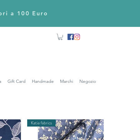
iori a 100 Euro
a
Gift Card
Handmade
Marchi
Negozio
Katia fabrics