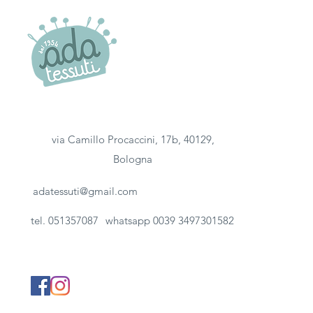
M
e
t
r
i
via Camillo Procaccini, 17b, 40129,
Bologna
adatessuti@gmail.com
tel. 051357087
whatsapp 0039 3497301582