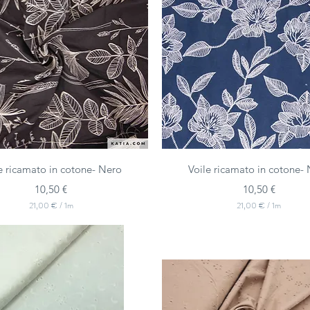
Vista rapida
Vista rapida
e ricamato in cotone- Nero
Voile ricamato in cotone-
Prezzo
Prezzo
10,50 €
10,50 €
21,00 €
/
1m
21,00 €
/
1m
2
2
1
1
,
,
0
0
0
0
€
€
p
p
e
e