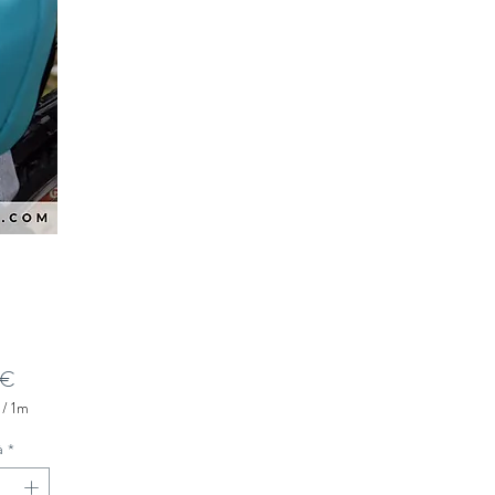
Prezzo
 €
/
1m
à
*