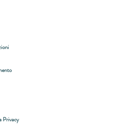
zioni
mento
a Privacy