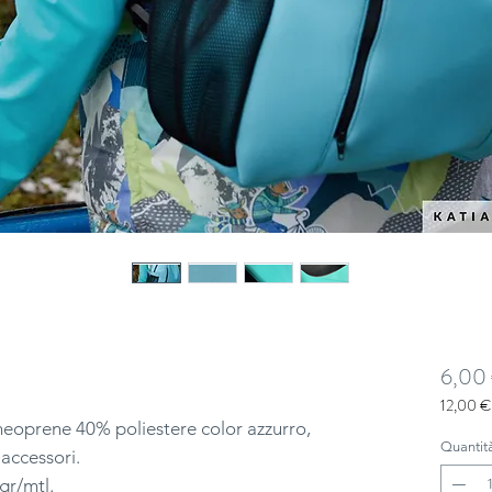
6,00
12,00 €
12,00 €
eoprene 40% poliestere color azzurro,
ogni
Quantit
 accessori.
1
gr/mtl.
Metro