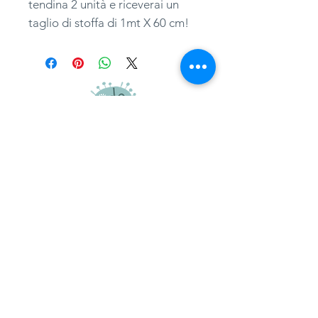
tendina 2 unità e riceverai un
taglio di stoffa di 1mt X 60 cm!
adatessuti@gmail.com
whatsapp
0039 3497301582
tel.
051357087
via Camillo Procaccini, 17b, 40129, Bologna
Home
Guida ai tagli
Termini e condizioni