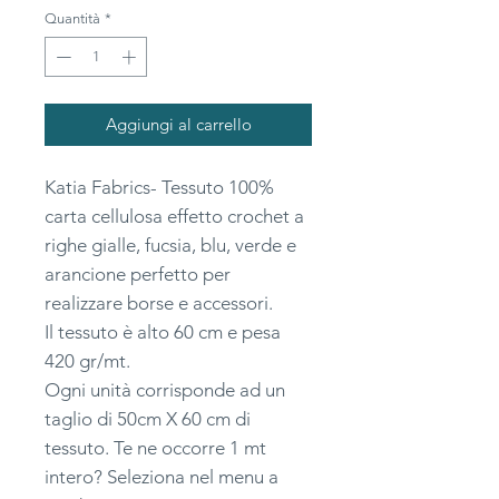
ogni
Quantità
*
1
Metro
Aggiungi al carrello
Katia Fabrics- Tessuto 100%
carta cellulosa effetto crochet a
righe gialle, fucsia, blu, verde e
arancione perfetto per
realizzare borse e accessori.
Il tessuto è alto 60 cm e pesa
420 gr/mt.
Ogni unità corrisponde ad un
taglio di 50cm X 60 cm di
tessuto. Te ne occorre 1 mt
intero? Seleziona nel menu a