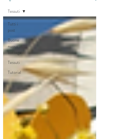
Tessuti
Tutti i
post
Buone
nuove in
bottega
Tessuti
Tutorial