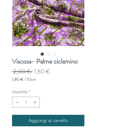
Viscosa- Palme ciclamino
Prezzo
Prezzo
 2,00 € 
1,80 €
regolare
scontato
1,80 €
/
10cm
1,80 €
ogni
Quantità
*
10
Centimetri
Aggiungi al carrello