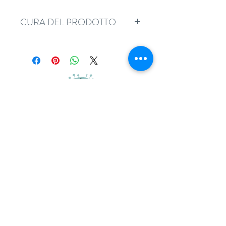
CURA DEL PRODOTTO
Si consiglia di bagnare il tessuto
prima di procedere al taglio e
alla confezione. Lavare a 30
gradi.
adatessuti@gmail.com
whatsapp
0039 3497301582
tel.
051357087
via Camillo Procaccini, 17b, 40129, Bologna
Home
Guida ai tagli
Termini e condizioni