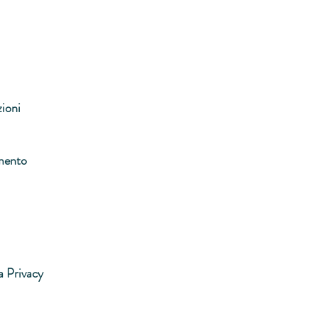
zioni
mento
a Privacy