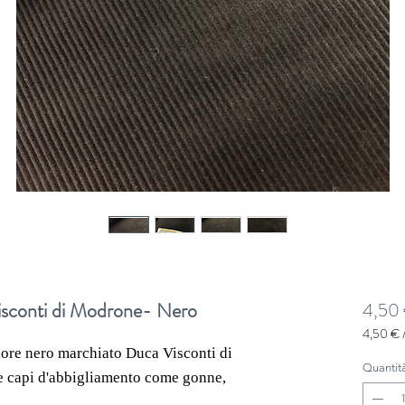
isconti di Modrone- Nero
4,50
4,50 €
4,50 €
lore nero
marchiato Duca Visconti di
ogni
Quantit
are capi d'abbigliamento come gonne,
10
Centime