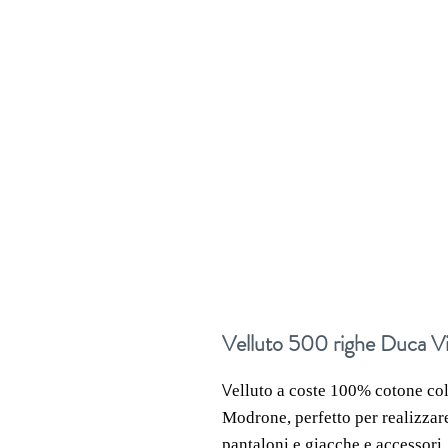
Velluto 500 righe Duca V
V
elluto a coste 100% cotone co
Modrone
, perfetto per realizz
pantaloni e giacche e accessori.