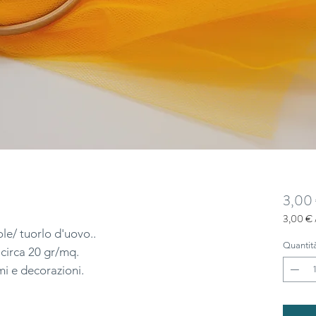
3,00
3,00 €
3,00 €
ole/ tuorlo d'uovo..
ogni
Quantit
 circa 20 gr/mq.
1
mi e decorazioni.
Metro