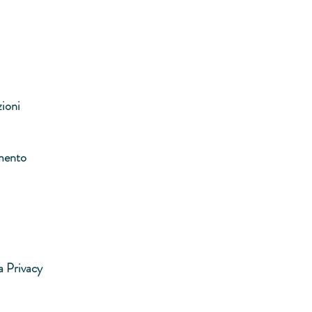
zioni
mento
a Privacy