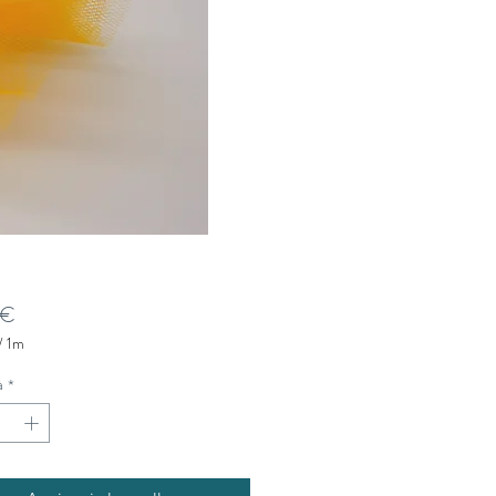
Prezzo
 €
/
1m
à
*