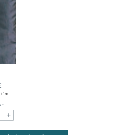
Prezzo
€
/
1m
à
*