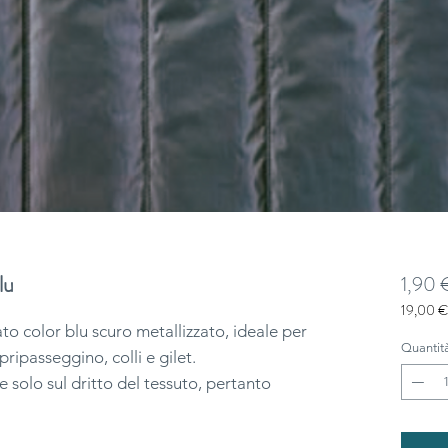
lu
1,90 
19,00 €
19,00 €
to color blu scuro metallizzato, ideale per
ogni
Quantit
pripasseggino, colli e gilet.
1
e solo sul dritto del tessuto, pertanto
Metro