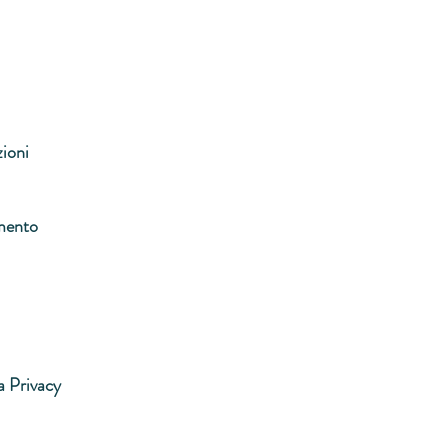
zioni
mento
a Privacy