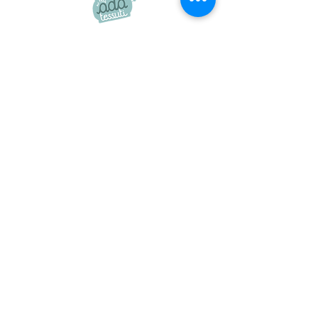
adatessuti@gmail.com
whatsapp
0039 3497301582
tel.
051357087
via Camillo Procaccini, 17b, 40129, Bologna
Home
Guida ai tagli
Termini e condizioni
Chi siamo
Reso e recesso
Spedizioni
Metodi di pagamento