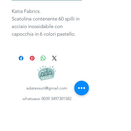
Katia Fabrics.
Scatolina contenente 60 spilli in
acciaio inossidabile con
capocchia in 6 colori pastello.
adatessuti@gmail.com
whatsapp
0039 3497301582
tel.
051357087
via Camillo Procaccini, 17b, 40129, Bologna