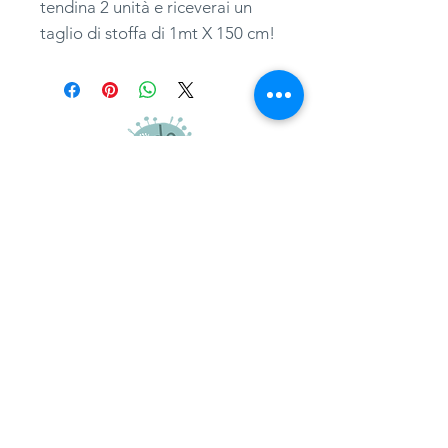
tendina 2 unità e riceverai un
taglio di stoffa di 1mt X 150 cm!
adatessuti@gmail.com
whatsapp
0039 3497301582
tel.
051357087
via Camillo Procaccini, 17b, 40129, Bologna
Home
Guida ai tagli
Termini e condizioni