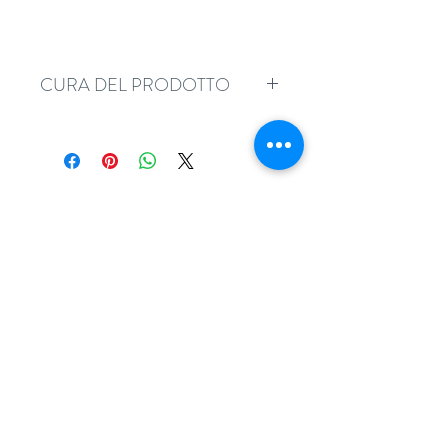
CURA DEL PRODOTTO
Si consiglia di bagnare il tessuto
prima di procedere al taglio e
alla confezione.
Lavaggio consigliato: 30 gradi.
adatessuti@gmail.com
whatsapp
0039 3497301582
tel.
051357087
via Camillo Procaccini, 17b, 40129, Bologna
Home