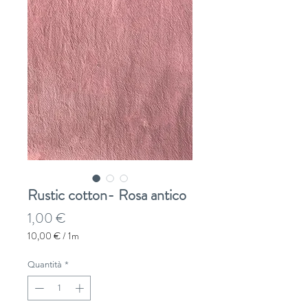
Rustic cotton- Rosa antico
Prezzo
1,00 €
10,00 €
/
1m
10,00 €
ogni
Quantità
*
1
Metro