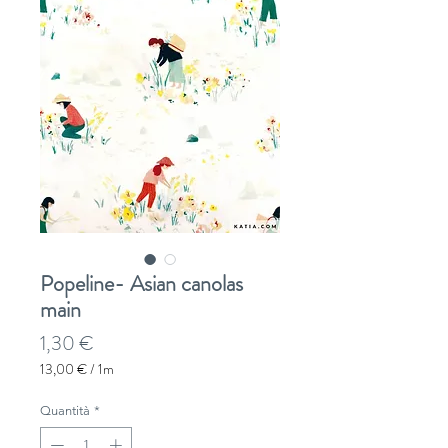
Popeline- Asian canolas
main
Prezzo
1,30 €
13,00 €
/
1m
13,00 €
ogni
Quantità
*
1
Metro