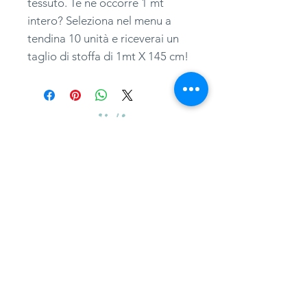
tessuto. Te ne occorre 1 mt
intero? Seleziona nel menu a
tendina 10 unità e riceverai un
taglio di stoffa di 1mt X 145 cm!
adatessuti@gmail.com
whatsapp
0039 3497301582
tel.
051357087
via Camillo Procaccini, 17b, 40129, Bologna
Home
Guida ai tagli