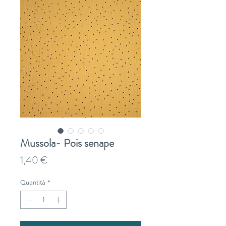
Mussola- Pois senape
Prezzo
1,40 €
Quantità
*