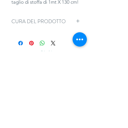
taglio di stoffa di 1mt X 130 cm!
CURA DEL PRODOTTO
Si consiglia di bagnare il tessuto
prima di procedere al taglio e
alla confezione.
Lavaggio consigliato: 30 gradi.
Non mettere in asciugatrice.
adatessuti@gmail.com
whatsapp
0039 3497301582
tel.
051357087
via Camillo Procaccini, 17b, 40129, Bologna
Home
Guida ai tagli