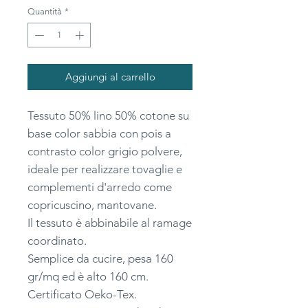
ogni
Quantità
*
10
Centimetri
Aggiungi al carrello
Tessuto 50% lino 50% cotone su
base color sabbia con pois a
contrasto color grigio polvere,
ideale per realizzare tovaglie e
complementi d'arredo come
copricuscino, mantovane.
Il tessuto è abbinabile al ramage
coordinato.
Semplice da cucire, pesa 160
gr/mq ed è alto 160 cm.
Certificato Oeko-Tex.