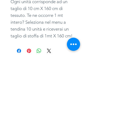
Ogni unità corrisponde ad un
taglio di 10 cm X 160 cm di
tessuto. Te ne occorre 1 mt
intero? Seleziona nel menu a
tendina 10 unità e riceverai un
taglio di stoffa di 1mt X 160 cm!
adatessuti@gmail.com
whatsapp
0039 3497301582
tel.
051357087
via Camillo Procaccini, 17b, 40129, Bologna
Home