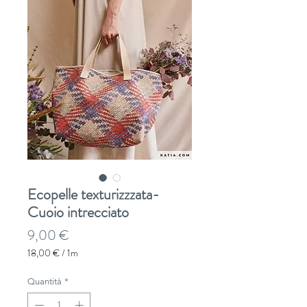
Ecopelle texturizzzata-
Cuoio intrecciato
Prezzo
9,00 €
18,00 €
/
1m
18,00 €
ogni
Quantità
*
1
Metro