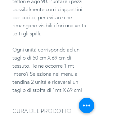
teflon e ago 90. Puntare i pezzi
possibilmente con i ciappettini
per cucito, per evitare che
rimangano visibili i fori una volta
tolti gli spilli.
Ogni unità corrisponde ad un
taglio di 50 cm X 69 cm di
tessuto. Te ne occorre 1 mt
intero? Seleziona nel menu a
tendina 2 unità e riceverai un
taglio di stoffa di 1mt X 69 cm!
CURA DEL PRODOTTO
Ago Microtex / SUK a punta
sferica, spessore: 80/90.