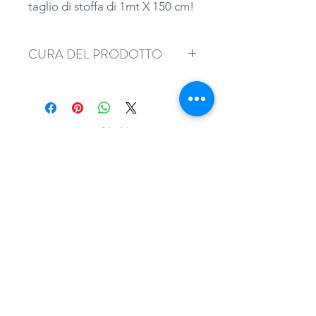
taglio di stoffa di 1mt X 150 cm!
CURA DEL PRODOTTO
Si consiglia di bagnare il tessuto
prima di procedere al paglio e
alla confezione.
adatessuti@gmail.com
whatsapp
0039 3497301582
tel.
051357087
via Camillo Procaccini, 17b, 40129, Bologna
Home
Guida ai tagli