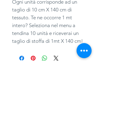
Ogni unità corrisponde ad un
taglio di 10 cm X 140 cm di
tessuto. Te ne occorre 1 mt
intero? Seleziona nel menu a
tendina 10 unità e riceverai un
taglio di stoffa di 1mt X 140 cm!
adatessuti@gmail.com
whatsapp
0039 3497301582
tel.
051357087
via Camillo Procaccini, 17b, 40129, Bologna
Home