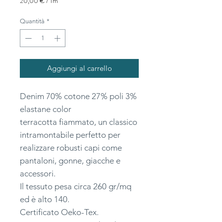
20,00 €
/
1m
20,00 €
ogni
Quantità
*
1
Metro
Aggiungi al carrello
Denim 70% cotone 27% poli 3%
elastane color
terracotta fiammato, un classico
intramontabile perfetto per
realizzare robusti capi come
pantaloni, gonne, giacche e
accessori.
Il tessuto pesa circa 260 gr/mq
ed è alto 140.
Certificato Oeko-Tex.