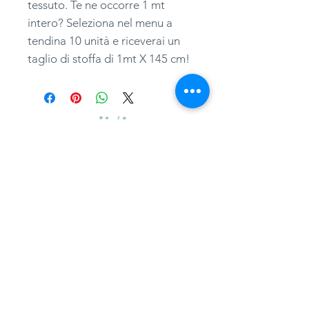
tessuto. Te ne occorre 1 mt
intero? Seleziona nel menu a
tendina 10 unità e riceverai un
taglio di stoffa di 1mt X 145 cm!
adatessuti@gmail.com
whatsapp
0039 3497301582
tel.
051357087
via Camillo Procaccini, 17b, 40129, Bologna
Home
Guida ai tagli