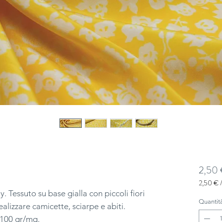
2,50
2,50 €
2,50 €
. Tessuto su base gialla con piccoli fiori
ogni
Quantit
alizzare camicette, sciarpe e abiti.
10
 100 gr/mq.
Centime