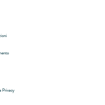
zioni
mento
a Privacy