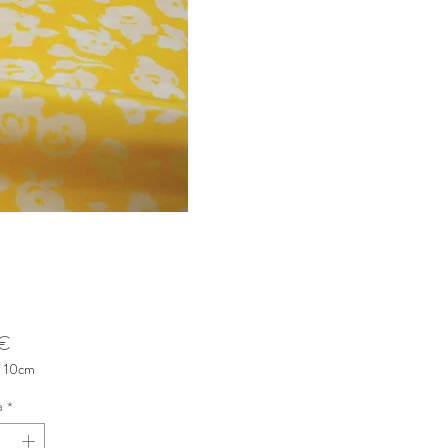
Prezzo
 €
/
10cm
à
*
tri